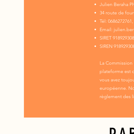
Julien Beraha P
34 route de fou
Tél: 0686272761,
Email:
julien.b
SIRET 91892930
SIREN 91892930
La Commission e
plateforme est 
vous avez toujou
européenne. Nou
règlement des l