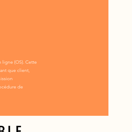
ligne (OS). Cette
ant que client,
mission
rocédure de